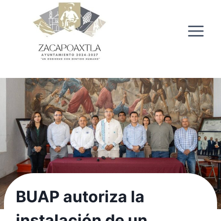
Saltar
al
contenido
BUAP autoriza la
instalación de un