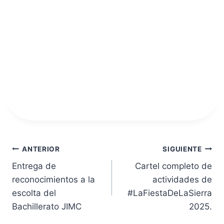
Navegación
ANTERIOR
SIGUIENTE
Entrega de
Cartel completo de
de
reconocimientos a la
actividades de
entradas
escolta del
#LaFiestaDeLaSierra
Bachillerato JIMC
2025.