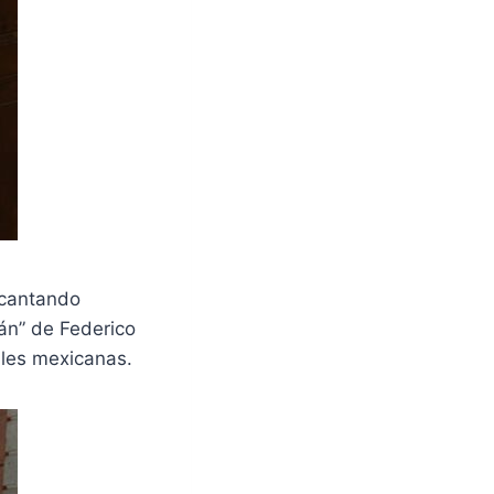
 cantando
cán”
de Federico
ales mexicanas.