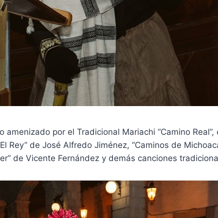
vo amenizado por el Tradicional Mariachi “Camino Real”,
El Rey” de José Alfredo Jiménez, “Caminos de Michoa
olver” de Vicente Fernández y demás canciones tradicion