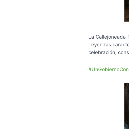
La Callejoneada 
Leyendas caracter
celebración, con
#UnGobiernoCon